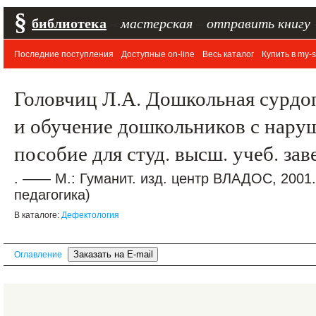
§
библиотека
–
мастерская
–
отправить книгу
Последние поступления
Доступные on-line
Весь каталог
Купить в my-s
Головчиц Л.А. Дошкольная сурдо
и обучение дошкольников с нару
пособие для студ. высш. учеб. за
. —— М.: Гуманит. изд. центр ВЛАДОС, 2001
педагогика)
В каталоге:
Дефектология
Оглавление