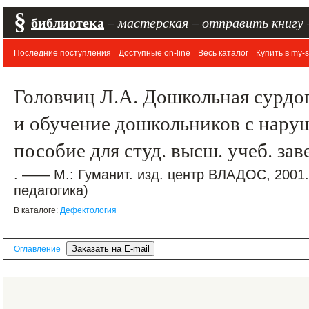
§
библиотека
–
мастерская
–
отправить книгу
Последние поступления
Доступные on-line
Весь каталог
Купить в my-s
Головчиц Л.А. Дошкольная сурдо
и обучение дошкольников с нару
пособие для студ. высш. учеб. за
. —— М.: Гуманит. изд. центр ВЛАДОС, 2001
педагогика)
В каталоге:
Дефектология
Оглавление