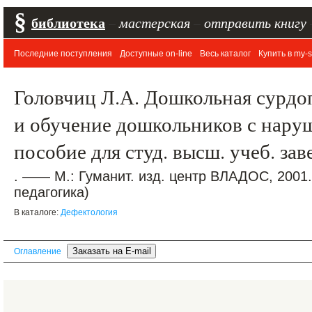
§
библиотека
–
мастерская
–
отправить книгу
Последние поступления
Доступные on-line
Весь каталог
Купить в my-s
Головчиц Л.А. Дошкольная сурдо
и обучение дошкольников с нару
пособие для студ. высш. учеб. за
. —— М.: Гуманит. изд. центр ВЛАДОС, 2001
педагогика)
В каталоге:
Дефектология
Оглавление