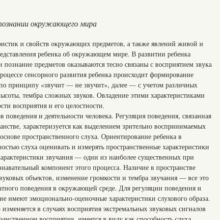
в познании окружающего мира
ристик и свойств окружающих предметов, а также явлений живой и
едставления ребенка об окружающем мире. В развитии ребенка
 познание предметов оказываются тесно связаны с восприятием звука
процессе сенсорного развития ребенка происходит формирование
по принципу «звучит — не звучит», далее — с учетом различных
 высоты, тембра сложных звуков. Овладение этими характеристиками
сти восприятия и его целостности.
ов поведения и деятельности человека. Регуляция поведения, связанная
ранстве, характеризуется как выделением зрительно воспринимаемых
 основе пространственного слуха. Ориентирование ребенка в
ностью слуха оценивать и измерять пространственные характеристики
характеристики звучания — одни из наиболее существенных при
знавательный компонент этого процесса. Наличие в пространстве
вуковых объектов, изменение громкости и тембра звучания — все это
ватного поведения в окружающей среде. Для регуляции поведения и
ие имеют эмоционально-оценочные характеристики слухового образа.
 изменяется в случаях восприятия экстремальных звуковых сигналов
транственном восприятии, имеется в виду как способность слуха