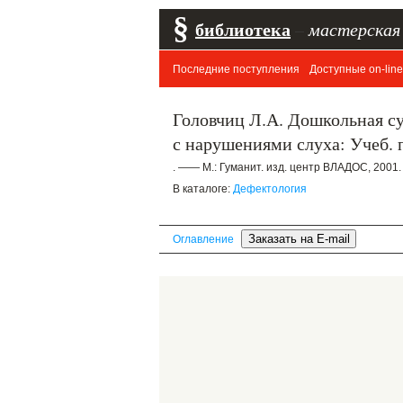
§
библиотека
–
мастерская
Последние поступления
Доступные on-line
Головчиц Л.А. Дошкольная с
с нарушениями слуха: Учеб. п
. —— М.: Гуманит. изд. центр ВЛАДОС, 2001.
В каталоге:
Дефектология
Оглавление