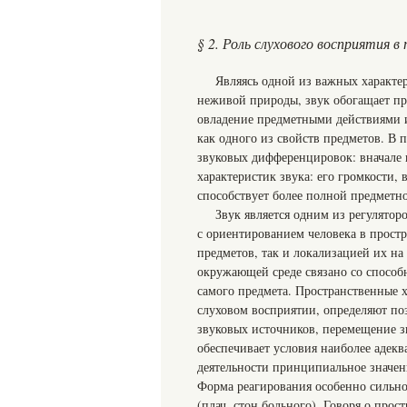
§ 2. Роль слухового восприятия 
Являясь одной из важных характе
неживой природы, звук обогащает пр
овладение предметными действиями и
как одного из свойств предметов. В 
звуковых дифференцировок: вначале 
характеристик звука: его громкости,
способствует более полной предметно
Звук является одним из регулятор
с ориентированием человека в прост
предметов, так и локализацией их на
окружающей среде связано со способ
самого предмета. Пространственные 
слуховом восприятии, определяют по
звуковых источников, перемещение з
обеспечивает условия наиболее адек
деятельности принципиальное значен
Форма реагирования особенно сильно
(плач, стон больного). Говоря о прос