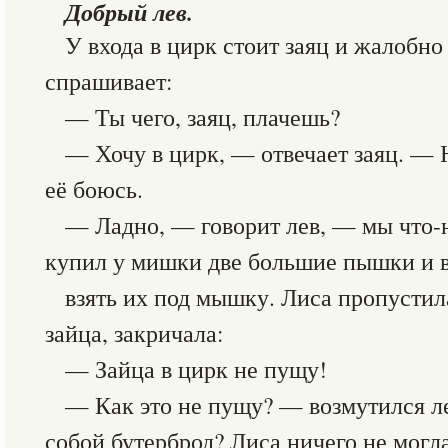
Добрый лев.
У входа в цирк стоит заяц и жалобно
спрашивает:
— Ты чего, заяц, плачешь?
— Хочу в цирк, — отвечает заяц. — Н
её боюсь.
— Ладно, — говорит лев, — мы что-
купил у мишки две большие пышки и в
взять их под мышку. Лиса пропустила
зайца, закричала:
— Зайца в цирк не пущу!
— Как это не пущу? — возмутился лев
собой бутерброд? Лиса ничего не могла