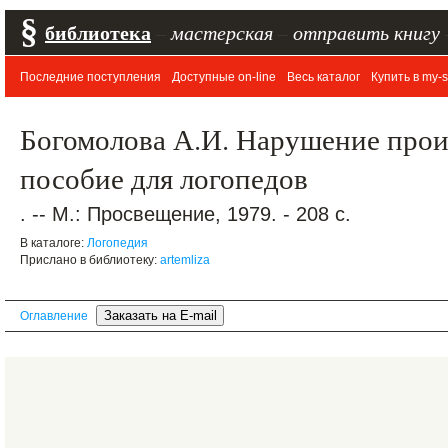
§
библиотека
–
мастерская
–
отправить книгу
Последние поступления
Доступные on-line
Весь каталог
Купить в my-s
Богомолова А.И. Нарушение прои
пособие для логопедов
. -- М.: Просвещение, 1979. - 208 с.
В каталоге:
Логопедия
Прислано в библиотеку:
artemliza
Оглавление