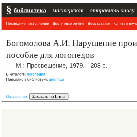
§
библиотека
–
мастерская
–
отправить книгу
Последние поступления
Доступные on-line
Весь каталог
Купить в my-s
Богомолова А.И. Нарушение прои
пособие для логопедов
. -- М.: Просвещение, 1979. - 208 с.
В каталоге:
Логопедия
Прислано в библиотеку:
artemliza
Оглавление