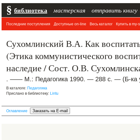
§
библиотека
–
мастерская
–
отправить книгу
Последние поступления
Доступные on-line
Весь каталог
Купить в my-s
Сухомлинский В.А. Как воспитать
(Этика коммунистического воспит
наследие / Сост. О.В. Сухомлинск
. —— М.: Педагогика 1990. — 288 с. — (Б-ка 
В каталоге:
Педагогика
Прислано в библиотеку:
Lintu
Оглавление