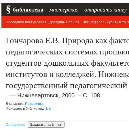
§
библиотека
–
мастерская
–
отправить книгу
Последние поступления
Доступные on-line
Весь каталог
Купить в my-s
Гончарова Е.В. Природа как факт
педагогических системах прошлог
студентов дошкольных факультет
институтов и колледжей. Нижнев
государственный педагогический
. –– Нижневартовск, 2000. – С. 108
В каталоге:
Педагогика
Прислано в библиотеку:
krit
Оглавление