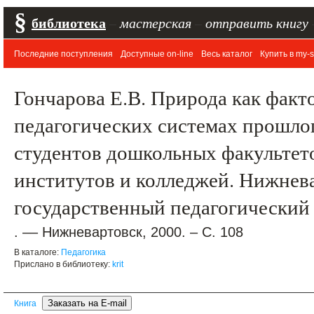
§
библиотека
–
мастерская
–
отправить книгу
Последние поступления
Доступные on-line
Весь каталог
Купить в my-s
Гончарова Е.В. Природа как факт
педагогических системах прошлог
студентов дошкольных факультет
институтов и колледжей. Нижнев
государственный педагогический
. –– Нижневартовск, 2000. – С. 108
В каталоге:
Педагогика
Прислано в библиотеку:
krit
Книга