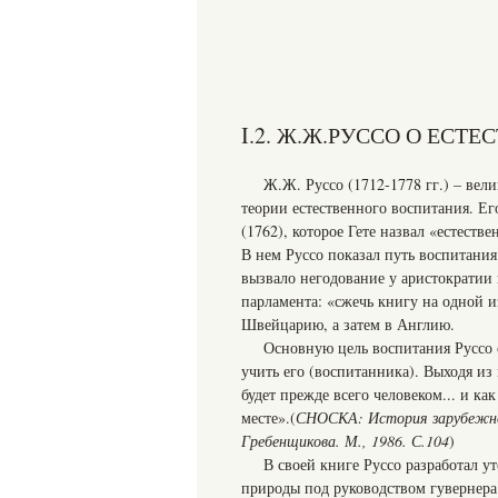
I.2. Ж.Ж.РУССО О ЕС
Ж.Ж. Руссо (1712-1778 гг.) – вел
теории естественного воспитания. Е
(1762), которое Гете назвал «естест
В нем Руссо показал путь воспитани
вызвало негодование у аристократии 
парламента: «сжечь книгу на одной 
Швейцарию, а затем в Англию.
Основную цель воспитания Руссо 
учить его (воспитанника). Выходя из
будет прежде всего человеком... и как
месте».(
СНОСКА: История зарубежной 
Гребенщикова. М., 1986. С.104
)
В своей книге Руссо разработал 
природы под руководством гувернера