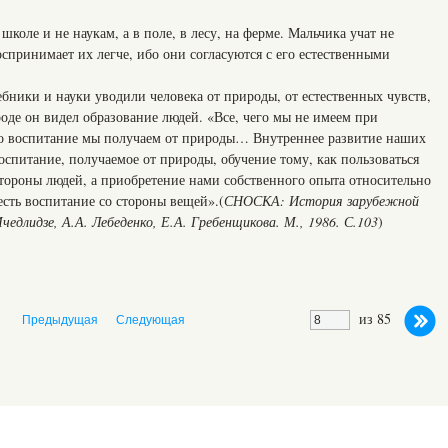
школе и не наукам, а в поле, в лесу, на ферме. Мальчика учат не
оспринимает их легче, ибо они согласуются с его естественными
ебники и науки уводили человека от природы, от естественных чувств,
роде он видел образование людей. «Все, чего мы не имеем при
о воспитание мы получаем от природы… Внутреннее развитие наших
оспитание, получаемое от природы, обучение тому, как пользоваться
стороны людей, а приобретение нами собственного опыта относительно
сть воспитание со стороны вещей».(
СНОСКА: История зарубежной
чедлидзе, А.А. Лебеденко, Е.А. Гребенщикова. М., 1986. С.103
)
из 85
Предыдущая
Следующая