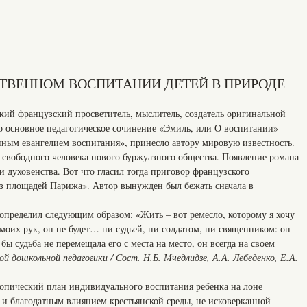
ТЕСТВЕННОМ ВОСПИТАНИИ ДЕТЕЙ В ПРИРОДЕ
икий французский просветитель, мыслитель, создатель оригинальной
го основное педагогическое сочинение «Эмиль, или О воспитании»
венным евангелием воспитания», принесло автору мировую известность.
я свободного человека нового буржуазного общества. Появление романа
и духовенства. Вот что гласил тогда приговор французского
из площадей Парижа». Автор вынужден был бежать сначала в
определил следующим образом: «Жить – вот ремесло, которому я хочу
 моих рук, он не будет… ни судьей, ни солдатом, ни священником: он
 бы судьба не перемещала его с места на место, он всегда на своем
дошкольной педагогики / Сост. Н.Б. Мчедлидзе, А.А. Лебеденко, Е.А.
утопический план индивидуального воспитания ребенка на лоне
 и благодатным влиянием крестьянской среды, не исковерканной