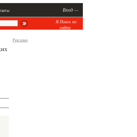
Вход —
такты
Я.Поиск по
сайту
Реклама
ких