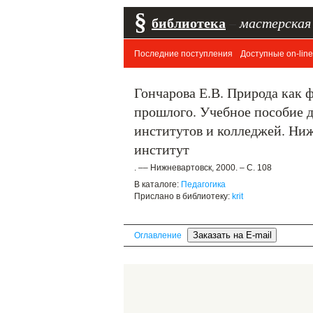
§
библиотека
–
мастерская
Последние поступления
Доступные on-line
Гончарова Е.В. Природа как 
прошлого. Учебное пособие д
институтов и колледжей. Ни
институт
. –– Нижневартовск, 2000. – С. 108
В каталоге:
Педагогика
Прислано в библиотеку:
krit
Оглавление