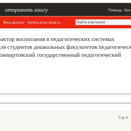
–
отправить книгу
—
Помощь
Кон
Весь каталог
Купить в my-shop.ru
фактор воспитания в педагогических системах
ля студентов дошкольных факультетов педагогичес
жневартовский государственный педагогический
Стр. 8