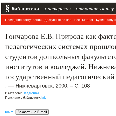
§
библиотека
–
мастерская
–
отправить книгу
Последние поступления
Доступные on-line
Весь каталог
Купить в my-s
Гончарова Е.В. Природа как факт
педагогических системах прошлог
студентов дошкольных факультет
институтов и колледжей. Нижнев
государственный педагогический
. –– Нижневартовск, 2000. – С. 108
В каталоге:
Педагогика
Прислано в библиотеку:
krit
Книга