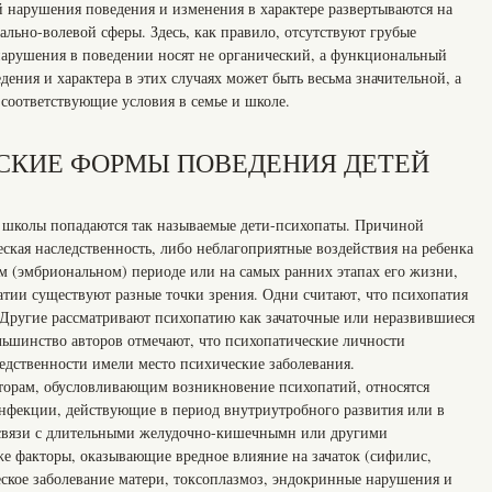
й нарушения поведения и изменения в характере развертываются на
льно-волевой сферы. Здесь, как правило, отсутствуют грубые
нарушения в поведении носят не органический, а функциональный
дения и характера в этих случаях может быть весьма значительной, а
 соответствующие условия в семье и школе.
СКИЕ ФОРМЫ ПОВЕДЕНИЯ ДЕТЕЙ
 школы попадаются так называемые дети-психопаты. Причиной
ская наследственность, либо неблагоприятные воздействия на ребенка
 (эмбриональном) периоде или на самых ранних этапах его жизни,
атии существуют разные точки зрения. Одни считают, что психопатия
. Другие рассматривают психопатию как зачаточные или неразвившиеся
ьшинство авторов отмечают, что психопатические личности
следственности имели место психические заболевания.
орам, обусловливающим возникновение психопатий, относятся
нфекции, действующие в период внутриутробного развития или в
в связи с длительными желудочно-кишечнымн или другими
же факторы, оказывающие вредное влияние на зачаток (сифилис,
еское заболевание матери, токсоплазмоз, эндокринные нарушения и