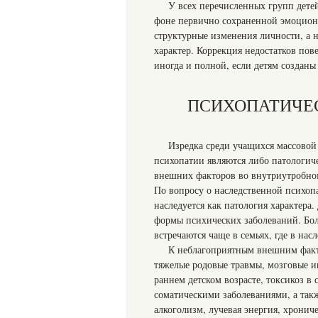
У всех перечисленных групп дете
фоне первично сохраненной эмоциона
структурные изменения личности, а 
характер. Коррекция недостатков пове
иногда и полной, если детям созданы
ПСИХОПАТИЧЕ
Изредка среди учащихся массовой
психопатии являются либо патологиче
внешних факторов во внутриутробном
По вопросу о наследственной психоп
наследуется как патология характера
формы психических заболеваний. Бол
встречаются чаще в семьях, где в на
К неблагоприятным внешним факт
тяжелые родовые травмы, мозговые и
раннем детском возрасте, токсикоз 
соматическими заболеваниями, а так
алкоголизм, лучевая энергия, хронич