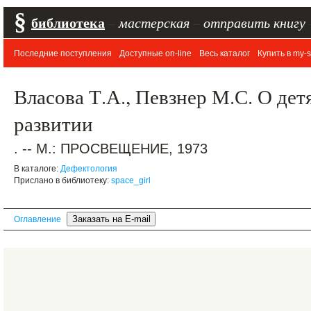
§
библиотека
–
мастерская
–
отправить книгу
Последние поступления
Доступные on-line
Весь каталог
Купить в my-s
Власова Т.А., Певзнер М.С. О дет
развитии
. -- М.: ПРОСВЕЩЕНИЕ, 1973
В каталоге:
Дефектология
Прислано в библиотеку:
space_girl
Оглавление