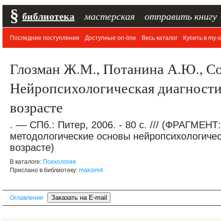
§
библиотека
–
мастерская
–
отправить книгу
Последние поступления
Доступные on-line
Весь каталог
Купить в my-s
Глозман Ж.М., Потанина А.Ю., Со
Нейропсихологическая диагности
возрасте
. –– СПб.: Питер, 2006. - 80 с. /// (ФРАГМЕНТ
методологические основы нейропсихологичес
возрасте)
В каталоге:
Психология
Прислано в библиотеку:
maksim4
Оглавление