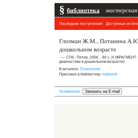
§
библиотека
–
мастерская
Последние поступления
Доступные on-line
Глозман Ж.М., Потанина А.Ю.
дошкольном возрасте
. –– СПб.: Питер, 2006. - 80 с. /// (ФРАГМЕ
диагностики в дошкольном возрасте)
В каталоге:
Психология
Прислано в библиотеку:
maksim4
Оглавление