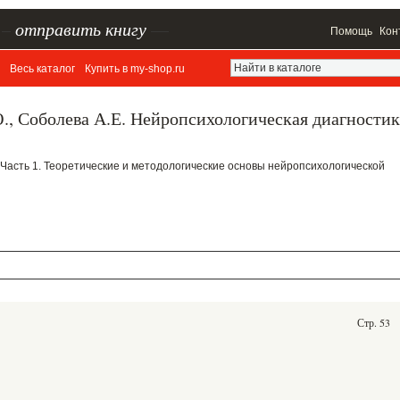
–
отправить книгу
—
Помощь
Кон
Весь каталог
Купить в my-shop.ru
, Соболева А.Е. Нейропсихологическая диагностик
НТ: Часть 1. Теоретические и методологические основы нейропсихологической
Стр. 53