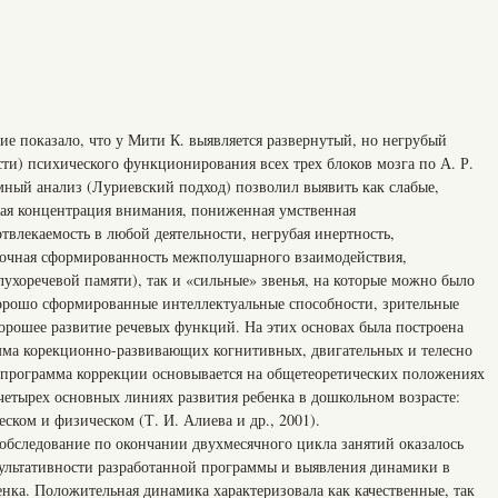
е показало, что у Мити К. выявляется развернутый, но негрубый
ти) психического функционирования всех трех блоков мозга по А. Р.
мный анализ (Луриевский подход) позволил выявить как слабые,
бая концентрация внимания, пониженная умственная
отвлекаемость в любой деятельности, негрубая инертность,
точная сформированность межполушарного взаимодействия,
ухоречевой памяти), так и «сильные» звенья, на которые можно было
хорошо сформированные интеллектуальные способности, зрительные
хорошее развитие речевых функций. На этих основах была построена
мма корекционно-развивающих когнитивных, двигательных и телесно
 программа коррекции основывается на общетеоретических положениях
четырех основных линиях развития ребенка в дошкольном возрасте:
ском и физическом (Т. И. Алиева и др., 2001).
обследование по окончании двухмесячного цикла занятий оказалось
ультативности разработанной программы и выявления динамики в
ка. Положительная динамика характеризовала как качественные, так