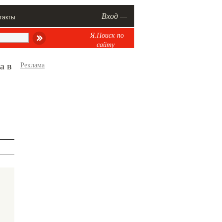
Вход —
такты
Я.Поиск по
сайту
а в
Реклама