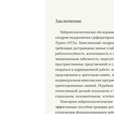
Заключение
Нейропсихологическое обследовани
синдром недоразвития (дефицитарнос
Лурия (1973а). Качественный синдро
требующие достраивания звенья (сла
работоспособность, аспонтанность и 
эмоциональная лабильность, недоста
пространственных представлений и сл
опираться в коррекционной работе: 
представления и зрительная память, 
индивидуальная комплексная програ
ориентированных занятий. Подобная
отечественной детской психологии о 
социальном, познавательном, эстетиче
Повторное нейропсихологическое 
эффективным способом проверки рез
психическом функционировании ребен