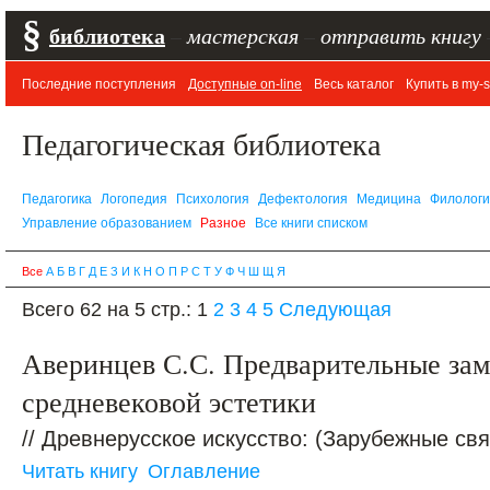
§
библиотека
–
мастерская
–
отправить книгу
Последние поступления
Доступные on-line
Весь каталог
Купить в my-s
Педагогическая библиотека
Педагогика
Логопедия
Психология
Дефектология
Медицина
Филолог
Управление образованием
Разное
Все книги списком
Все
А
Б
В
Г
Д
Е
З
И
К
Н
О
П
Р
С
Т
У
Ф
Ч
Ш
Щ
Я
Всего 62 на 5 стр.:
1
2
3
4
5
Следующая
Аверинцев С.С. Предварительные зам
средневековой эстетики
// Древнерусское искусство: (Зарубежные связ
Читать книгу
Оглавление